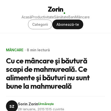
Zorin
Acasă
Productivitate
Sănătate
Bani
Mâncare
Categorii
Abonează-te
MÂNCARE
· 8 min lectură
Cu ce mâncare şi băutură
scapi de mahmureală. Ce
alimente şi băuturi nu sunt
bune la mahmureală
Sorin Zorin
Urmărește
SZ
28 Ianuarie, 2015
·
1515 cuvinte