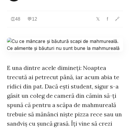
👏
48
💬
12
f
🔗
𝕏
E una dintre acele dimineţi: Noaptea
trecută ai petrecut până, iar acum abia te
ridici din pat. Dacă eşti student, sigur s-a
găsit un coleg de cameră din cămin să-ţi
spună că pentru a scăpa de mahmureală
trebuie să mănânci nişte pizza rece sau un
sandviş cu şuncă grasă. Îţi vine să crezi