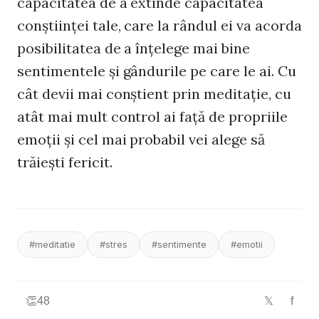
capacitatea de a extinde capacitatea
conştiinţei tale, care la rândul ei va acorda
posibilitatea de a înţelege mai bine
sentimentele şi gândurile pe care le ai. Cu
cât devii mai conştient prin meditaţie, cu
atât mai mult control ai faţă de propriile
emoţii şi cel mai probabil vei alege să
trăieşti fericit.
#meditatie
#stres
#sentimente
#emotii
👏
48
f
𝕏