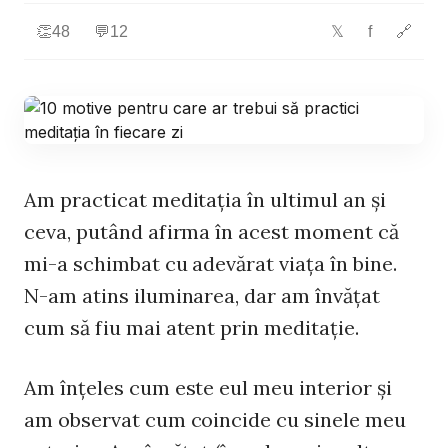
👏
48
💬
12
f
🔗
𝕏
Am practicat meditaţia în ultimul an şi
ceva, putând afirma în acest moment că
mi-a schimbat cu adevărat viaţa în bine.
N-am atins iluminarea, dar am învăţat
cum să fiu mai atent prin meditaţie.
Am înţeles cum este eul meu interior şi
am observat cum coincide cu sinele meu