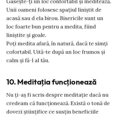
Gaseşte-ţi un loc confortabil şi meditează.
Unii oameni folosesc spaţiul liniştit de
acasă sau d ela birou. Bisericile sunt un
loc foarte bun pentru a medita, fiind
liniştite şi goale.
Poţi medita afară, în natură, dacă te simţi
cofortabil. Uită-te după un loc frumos şi
calm şi fă-l al tău.
10. Meditaţia funcţionează
Nu ţi-aş fi scris despre meditaţie dacă nu
credeam că funcţionează. Există o tonă de
dovezi ştiinţifice ce susţin beneficiile