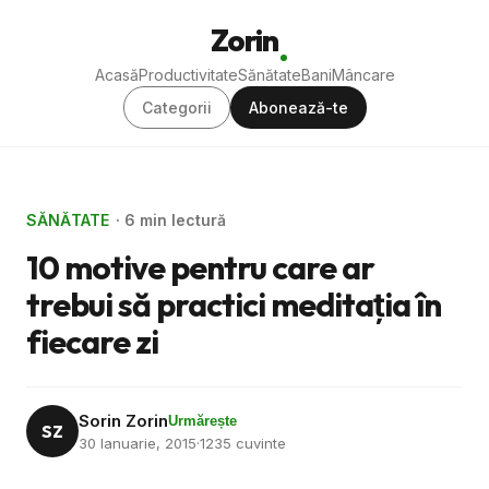
Zorin
Acasă
Productivitate
Sănătate
Bani
Mâncare
Categorii
Abonează-te
SĂNĂTATE
· 6 min lectură
10 motive pentru care ar
trebui să practici meditaţia în
fiecare zi
Sorin Zorin
Urmărește
SZ
30 Ianuarie, 2015
·
1235 cuvinte