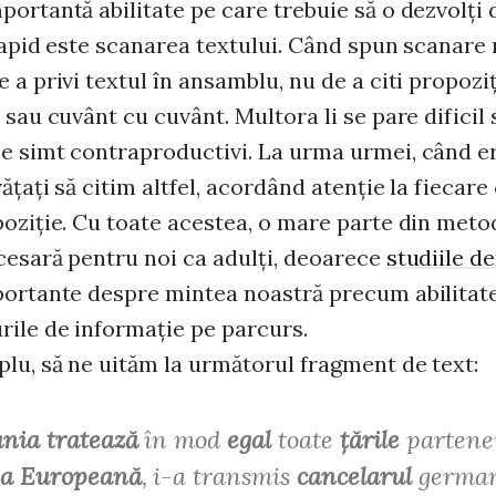
ortantă abilitate pe care trebuie să o dezvolţi 
rapid este scanarea textului. Când spun scanare 
 a privi textul în ansamblu, nu de a citi propozi
 sau cuvânt cu cuvânt. Multora li se pare dificil
e simt contraproductivi. La urma urmei, când e
ăţaţi să citim altfel, acordând atenţie la fiecare
poziţie. Cu toate acestea, o mare parte din met
cesară pentru noi ca adulţi, deoarece
studiile d
portante despre mintea noastră precum abilitat
rile de informaţie pe parcurs.
lu, să ne uităm la următorul fragment de text:
nia tratează
în mod
egal
toate
ţările
partene
a Europeană
, i-a transmis
cancelarul
germa