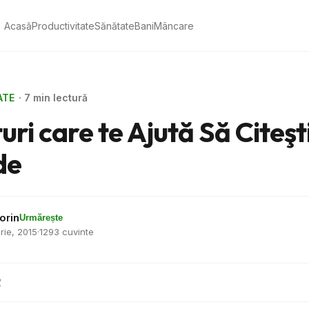
Acasă
Productivitate
Sănătate
Bani
Mâncare
ATE
· 7 min lectură
uri care te Ajută Să Citeşt
de
orin
Urmărește
rie, 2015
·
1293 cuvinte
2