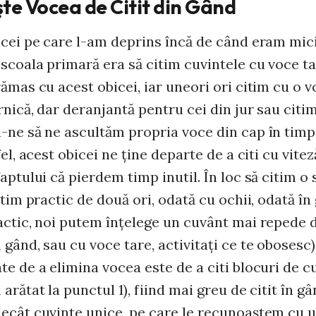
şte Vocea de Citit din Gând
icei pe care l-am deprins încă de când eram mici
scoala primară era să citim cuvintele cu voce ta
ămas cu acest obicei, iar uneori ori citim cu o 
nică, dar deranjantă pentru cei din jur sau citim
-ne să ne ascultăm propria voce din cap în timp
fel, acest obicei ne ţine departe de a citi cu vite
aptului că pierdem timp inutil. În loc să citim o
itim practic de două ori, odată cu ochii, odată în
actic, noi putem înţelege un cuvânt mai repede d
gând, sau cu voce tare, activitaţi ce te obosesc)
e de a elimina vocea este de a citi blocuri de cu
arătat la punctul 1), fiind mai greu de citit în g
ecât cuvinte unice, pe care le recunoaştem cu u