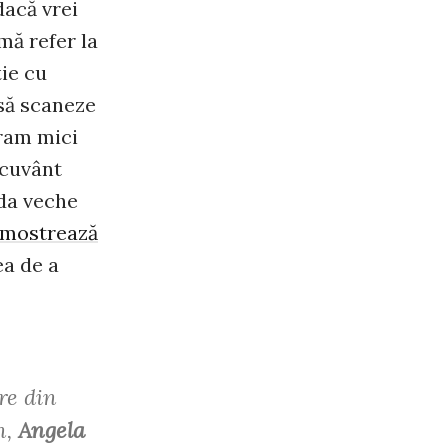
dacă vrei
mă refer la
ţie cu
 să scaneze
ram mici
 cuvânt
oda veche
emostrează
ea de a
re din
n,
Angela