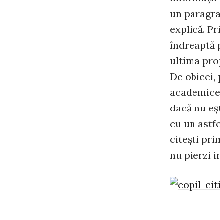
un paragra
explică. Pr
îndreaptă p
ultima prop
De obicei, 
academice 
dacă nu eşt
cu un astfe
citeşti pri
nu pierzi i