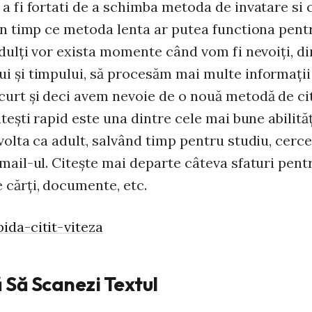
a fi fortati de a schimba metoda de invatare si c
În timp ce metoda lenta ar putea functiona pentr
adulţi vor exista momente când vom fi nevoiţi, d
i şi timpului, să procesăm mai multe informaţii
curt şi deci avem nevoie de o nouă metodă de cit
iteşti rapid este una dintre cele mai bune abilită
volta ca adult, salvând timp pentru studiu, cerce
mail-ul. Citeşte mai departe câteva sfaturi pentr
 cărţi, documente, etc.
ă Să Scanezi Textul