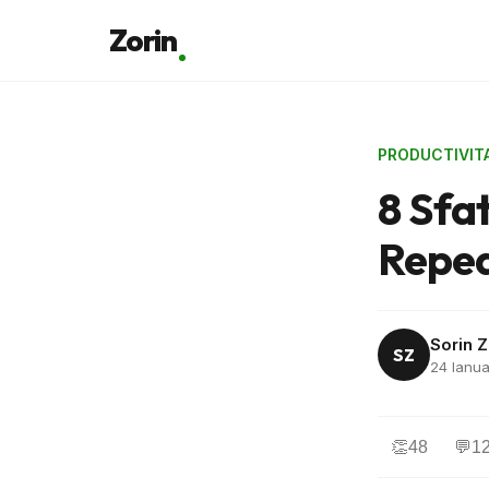
Zorin
PRODUCTIVIT
8 Sfat
Repe
Sorin Z
SZ
24 Ianua
👏
48
💬
1