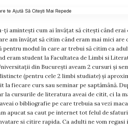
-ţi aminteşti cum ai învăţat să citeşti când erai 
are am învăţat să citim când eram mai mici are 
 pentru modul în care ar trebui să citim ca adul
d eram student la Facultatea de Limbi si Litera
niversitaţii din Bucureşti aveam 2 cursuri şi se
distincte (pentru cele 2 limbi studiate) şi aproxi
itit la fiecare curs sau seminar pe saptămână. D
r la cursurile de literatura aveai de citit, ci la 
aveai o bibliografie pe care trebuia sa vezi maca
m apucat sa caut pe internet tot felul de sfatur
nvatare si citire rapida. Ca adulti ne vom regasi 