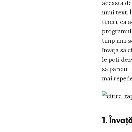
aceasta de 
unui text. 
tineri, ca 
programulu
timp mai s
învăţa să c
le poţi dez
să parcuri 
mai repede
1. Învaţ