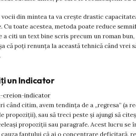
vocii din mintea ta va creşte drastic capacitatea
. Cu toate acestea, metoda poate reduce semnif
e a citi un text bine scris precum un roman bun,
aşa că poţi renunţa la această tehnică când vrei să
.
iţi un Indicator
i când citim, avem tendinţa de a „regresa” (a re
e propoziţii), sau să treci peste şi ajungi să citeş
eleaşi propoziţii sau paragrafe. Acest lucru se 
 cauza faptului că ai o concentrare deficitară, 