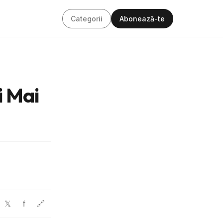
Categorii
Abonează-te
i Mai
f
🔗
𝕏