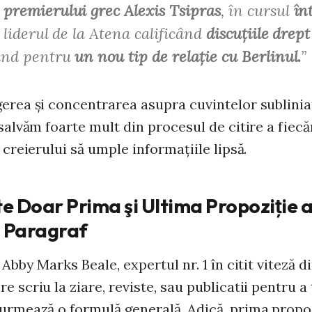
premierului grec Alexis Tsipras
, în cursul
în
, liderul de la Atena calificând
discuţiile drept
dând pentru
un nou tip de relaţie cu Berlinul.
”
gerea şi concentrarea asupra cuvintelor sublinia
 salvăm foarte mult din procesul de citire a fiec
t creierului să umple informaţiile lipsă.
te Doar Prima şi Ultima Propoziţie 
i Paragraf
i Abby Marks Beale, expertul nr. 1 în citit viteză 
e scriu la ziare, reviste, sau publicatii pentru 
 urmează o formulă generală. Adică, prima propoz