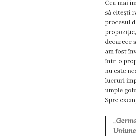
Cea mai imp
să citeşti 
procesul de
propoziţie,
deoarece s
am fost înv
într-o pro
nu este ne
lucruri im
umple golu
Spre exemp
„
Germa
Uniune