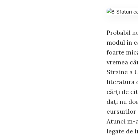
Probabil nu
modul în c
foarte mică
vremea cân
Straine a U
literatura 
cărţi de c
daţi nu doa
cursurilor 
Atunci m-a
legate de i