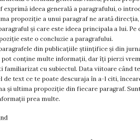
f exprimă ideea generală a paragrafului, o intro
ima propoziţie a unui paragraf ne arată direcţia,
aragraful şi care este ideea principala a lui. Pe
oziţie este o concluzie a paragrafului.
paragrafele din publicaţiile ştiinţifice şi din jurn
pot conţine multe informaţii, dar îţi pierzi vre
i familiarizat cu subiectul. Data viitoare când t
l de text ce te poate descuraja în a-l citi, încear
ma şi ultima propoziţie din fiecare paragraf. Sun
nformaţii prea multe.