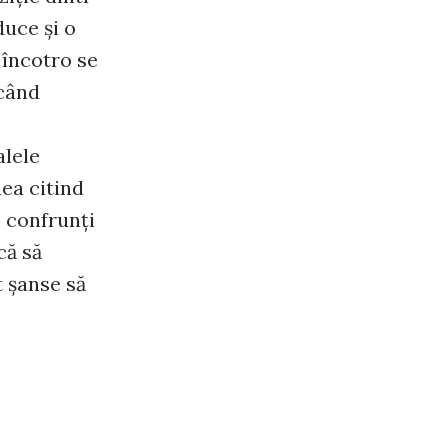
duce şi o
 încotro se
 când
alele
mea citind
e confrunţi
că să
t şanse să