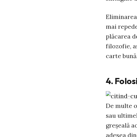
Eliminarea 
mai repede
plăcarea d
filozofie, 
carte bună
4. Folos
De multe or
sau ultimel
greşeală ac
adesea din