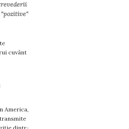
trevederii
 "pozitive"
te
ărui cuvânt
a
din America,
a transmite
iţie dintr-