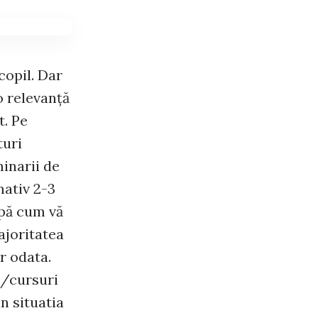
copil. Dar
o relevanţă
t. Pe
turi
minarii de
mativ 2-3
upă cum vă
majoritatea
r odata.
i/cursuri
in situatia