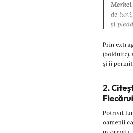
Merkel
,
de luni
şi ple
Prin extra
(bolduite),
şi îi permi
2. Citeş
Fiecăru
Potrivit lu
oamenii car
informaţii