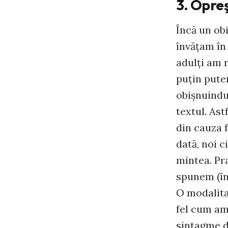
3. Opre
Încă un ob
învăţam în 
adulţi am r
puţin puter
obişnuindu
textul. Ast
din cauza f
dată, noi c
mintea. Pr
spunem (în 
O modalitat
fel cum am 
sintagme d