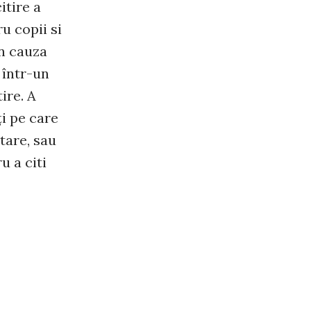
itire a
u copii si
in cauza
 într-un
ire. A
ţi pe care
tare, sau
u a citi