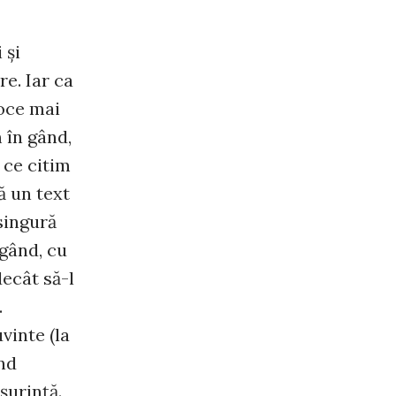
 şi
re. Iar ca
voce mai
 în gând,
 ce citim
ză un text
 singură
 gând, cu
ecât să-l
.
vinte (la
ând
şurinţă.