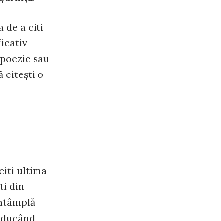
 de a citi
icativ
 poezie sau
 citeşti o
citi ultima
ti din
întâmplă
reducând