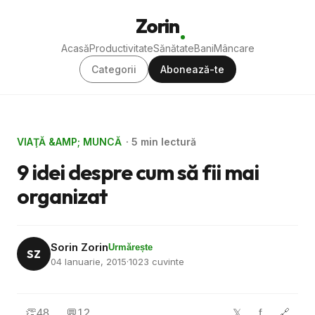
Zorin
Acasă
Productivitate
Sănătate
Bani
Mâncare
Categorii
Abonează-te
VIAŢĂ &AMP; MUNCĂ
· 5 min lectură
9 idei despre cum să fii mai
organizat
Sorin Zorin
Urmărește
SZ
04 Ianuarie, 2015
·
1023 cuvinte
👏
48
💬
12
f
🔗
𝕏