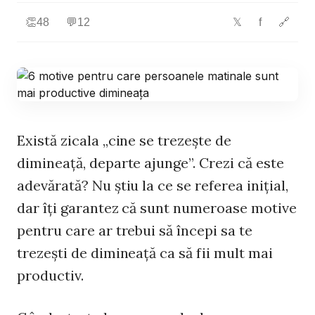
👏
48
💬
12
f
🔗
𝕏
Există zicala „cine se trezeşte de
dimineaţă, departe ajunge”. Crezi că este
adevărată? Nu ştiu la ce se referea iniţial,
dar îţi garantez că sunt numeroase motive
pentru care ar trebui să începi sa te
trezeşti de dimineaţă ca să fii mult mai
productiv.