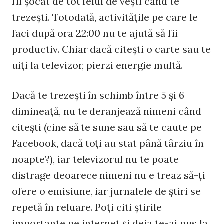
fii şocat de tot felul de veşti când te
trezeşti. Totodată, activităţile pe care le
faci după ora 22:00 nu te ajută să fii
productiv. Chiar dacă citeşti o carte sau te
uiţi la televizor, pierzi energie multă.
Dacă te trezeşti în schimb între 5 şi 6
dimineaţă, nu te deranjează nimeni când
citeşti (cine să te sune sau să te caute pe
Facebook, dacă toţi au stat până târziu în
noapte?), iar televizorul nu te poate
distrage deoarece nimeni nu e treaz să-ţi
ofere o emisiune, iar jurnalele de ştiri se
repetă în reluare. Poţi citi ştirile
importante pe internet şi deja te-ai pus la