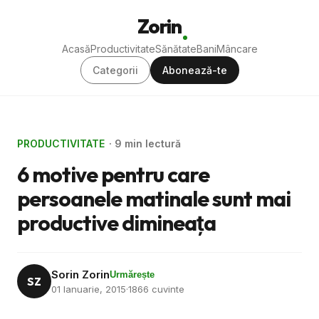
Zorin
Acasă
Productivitate
Sănătate
Bani
Mâncare
Categorii
Abonează-te
PRODUCTIVITATE
· 9 min lectură
6 motive pentru care
persoanele matinale sunt mai
productive dimineaţa
Sorin Zorin
Urmărește
SZ
01 Ianuarie, 2015
·
1866 cuvinte