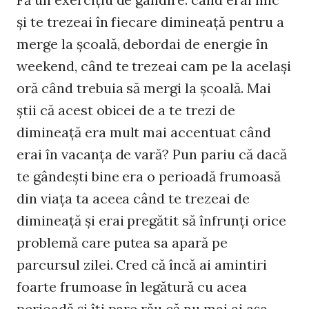
şi te trezeai în fiecare dimineaţă pentru a
merge la şcoală, debordai de energie în
weekend, când te trezeai cam pe la acelaşi
oră când trebuia să mergi la şcoală. Mai
ştii că acest obicei de a te trezi de
dimineaţă era mult mai accentuat când
erai în vacanţa de vară? Pun pariu că dacă
te gândeşti bine era o perioadă frumoasă
din viaţa ta aceea când te trezeai de
dimineaţă şi erai pregătit să înfrunţi orice
problemă care putea sa apară pe
parcursul zilei. Cred că încă ai amintiri
foarte frumoase în legătură cu acea
perioadă şi îţi pare rău că nu mai ai aşa