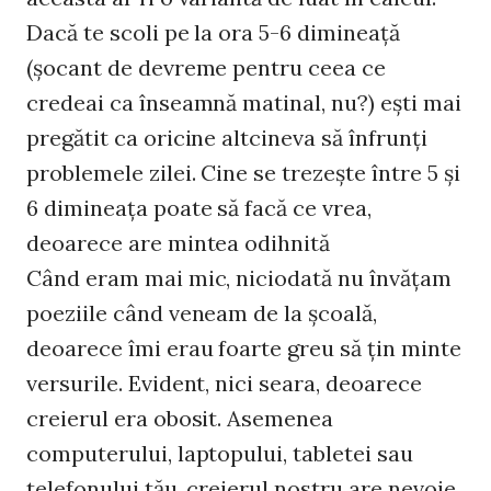
Dacă te scoli pe la ora 5-6 dimineaţă
(şocant de devreme pentru ceea ce
credeai ca înseamnă matinal, nu?) eşti mai
pregătit ca oricine altcineva să înfrunţi
problemele zilei. Cine se trezeşte între 5 şi
6 dimineaţa poate să facă ce vrea,
deoarece are mintea odihnită
Când eram mai mic, niciodată nu învăţam
poeziile când veneam de la şcoală,
deoarece îmi erau foarte greu să ţin minte
versurile. Evident, nici seara, deoarece
creierul era obosit. Asemenea
computerului, laptopului, tabletei sau
telefonului tău, creierul nostru are nevoie