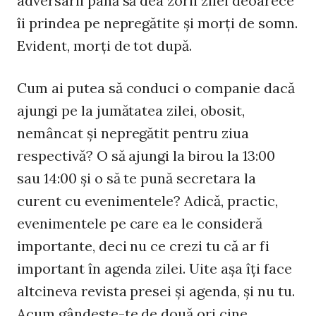
adversarii până să dea zorii zilei deoarece
îi prindea pe nepregătite şi morţi de somn.
Evident, morţi de tot după.
Cum ai putea să conduci o companie dacă
ajungi pe la jumătatea zilei, obosit,
nemâncat şi nepregătit pentru ziua
respectivă? O să ajungi la birou la 13:00
sau 14:00 şi o să te pună secretara la
curent cu evenimentele? Adică, practic,
evenimentele pe care ea le consideră
importante, deci nu ce crezi tu că ar fi
important în agenda zilei. Uite aşa îţi face
altcineva revista presei şi agenda, şi nu tu.
Acum gândeşte-te de două ori cine