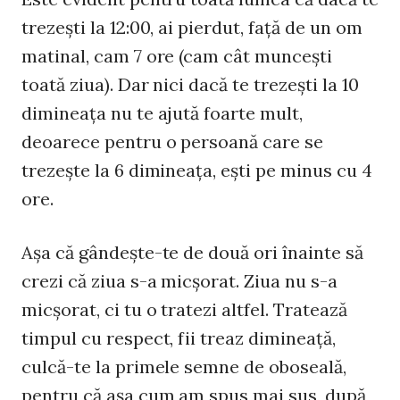
trezeşti la 12:00, ai pierdut, faţă de un om
matinal, cam 7 ore (cam cât munceşti
toată ziua). Dar nici dacă te trezeşti la 10
dimineaţa nu te ajută foarte mult,
deoarece pentru o persoană care se
trezeşte la 6 dimineaţa, eşti pe minus cu 4
ore.
Aşa că gândeşte-te de două ori înainte să
crezi că ziua s-a micşorat. Ziua nu s-a
micşorat, ci tu o tratezi altfel. Tratează
timpul cu respect, fii treaz dimineaţă,
culcă-te la primele semne de oboseală,
pentru că aşa cum am spus mai sus, după