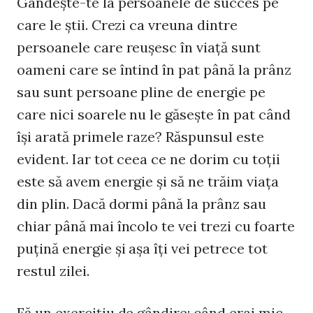
Gândeşte-te la persoanele de succes pe
care le ştii. Crezi ca vreuna dintre
persoanele care reuşesc în viaţă sunt
oameni care se întind în pat până la prânz
sau sunt persoane pline de energie pe
care nici soarele nu le găseşte în pat când
îşi arată primele raze? Răspunsul este
evident. Iar tot ceea ce ne dorim cu toţii
este să avem energie şi să ne trăim viaţa
din plin. Dacă dormi până la prânz sau
chiar până mai încolo te vei trezi cu foarte
puţină energie şi aşa îţi vei petrece tot
restul zilei.
Fă un exerciţiu de gândire: când erai mic