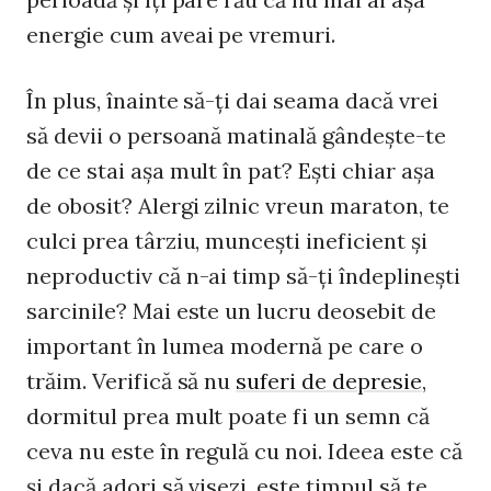
energie cum aveai pe vremuri.
În plus, înainte să-ţi dai seama dacă vrei
să devii o persoană matinală gândeşte-te
de ce stai aşa mult în pat? Eşti chiar aşa
de obosit? Alergi zilnic vreun maraton, te
culci prea târziu, munceşti ineficient şi
neproductiv că n-ai timp să-ţi îndeplineşti
sarcinile? Mai este un lucru deosebit de
important în lumea modernă pe care o
trăim. Verifică să nu
suferi de depresie
,
dormitul prea mult poate fi un semn că
ceva nu este în regulă cu noi. Ideea este că
şi dacă adori să visezi, este timpul să te