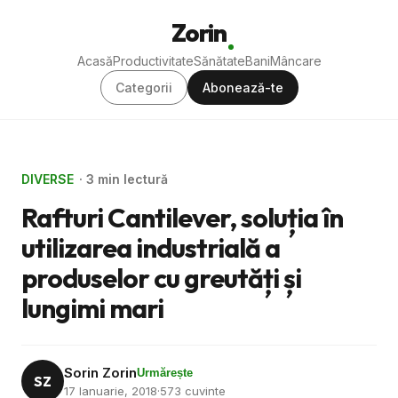
Zorin
Acasă
Productivitate
Sănătate
Bani
Mâncare
Categorii
Abonează-te
DIVERSE
· 3 min lectură
Rafturi Cantilever, soluția în
utilizarea industrială a
produselor cu greutăți și
lungimi mari
Sorin Zorin
Urmărește
SZ
17 Ianuarie, 2018
·
573 cuvinte