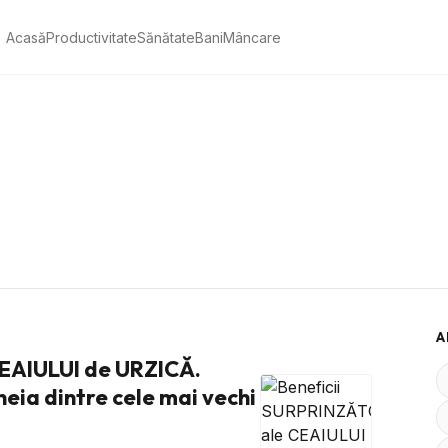
Acasă
Productivitate
Sănătate
Bani
Mâncare
A
EAIULUI de URZICĂ.
eia dintre cele mai vechi