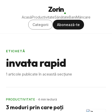
Zorin
Acasă
Productivitate
Sănătate
Bani
Mâncare
Categorii
Abonează-te
ETICHETĂ
invata rapid
1 articole publicate în această secțiune
PRODUCTIVITATE
· 4 min lectură
3 moduri prin care poţi