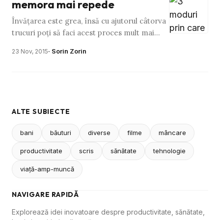
memora mai repede
Învăţarea este grea, însă cu ajutorul câtorva
trucuri poţi să faci acest proces mult mai
uşor. Când eşti tânăr, învăţatul este uşor.
· Sorin Zorin
23 Nov, 2015
Eşti deschis în …
ALTE SUBIECTE
bani
băuturi
diverse
filme
mâncare
productivitate
scris
sănătate
tehnologie
viaţă-amp-muncă
NAVIGARE RAPIDĂ
Explorează idei inovatoare despre productivitate, sănătate,