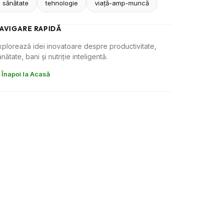
sănătate
tehnologie
viaţă-amp-muncă
AVIGARE RAPIDĂ
xplorează idei inovatoare despre productivitate,
nătate, bani și nutriție inteligentă.
 Înapoi la Acasă