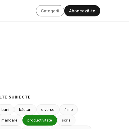
Categorii
Abonează-te
LTE SUBIECTE
bani
băuturi
diverse
filme
mâncare
productivitate
scris