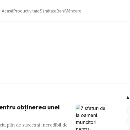
Acasă
Productivitate
Sănătate
Bani
Mâncare
A
pentru obţinerea unei
it, plin de succes şi incredibil de