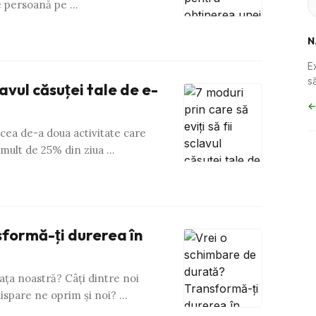
ce persoană pe …
N
E
să
lavul căsuţei tale de e-
←
cea de-a doua activitate care
 mult de 25% din ziua …
sformă-ţi durerea în
aţa noastră? Câţi dintre noi
ispare ne oprim şi noi? …