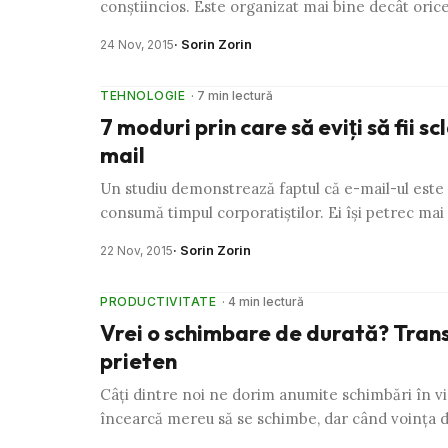
conştiincios. Este organizat mai bine decât ori
· Sorin Zorin
24 Nov, 2015
TEHNOLOGIE
· 7 min lectură
7 moduri prin care să eviţi să fii sc
mail
Un studiu demonstrează faptul că e-mail-ul este 
consumă timpul corporatiştilor. Ei îşi petrec mai
· Sorin Zorin
22 Nov, 2015
PRODUCTIVITATE
· 4 min lectură
Vrei o schimbare de durată? Tran
prieten
Câţi dintre noi ne dorim anumite schimbări în vi
încearcă mereu să se schimbe, dar când voinţa d