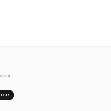
oltare
ză-te